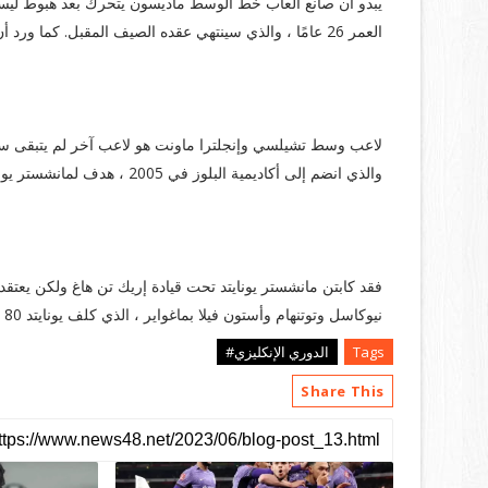
يبدو أن صانع ألعاب خط الوسط ماديسون يتحرك بعد هبوط ليستر.
العمر 26 عامًا ، والذي سينتهي عقده الصيف المقبل. كما ورد أن توتنهام مهتم أيضًا.
ماسون ماونت:
والذي انضم إلى أكاديمية البلوز في 2005 ، هدف لمانشستر يونايتد ، حيث قيل إن المحادثات بين الناديين جارية بالفعل.
هاري ماجواير:
فقد كابتن مانشستر يونايتد تحت قيادة إريك تن هاغ ولكن يعت
نيوكاسل وتوتنهام وأستون فيلا بماغواير ، الذي كلف يونايتد 80 مليون جنيه إسترليني من ليستر في عام 2019.
Tags
الدوري الإنكليزي#
Share This