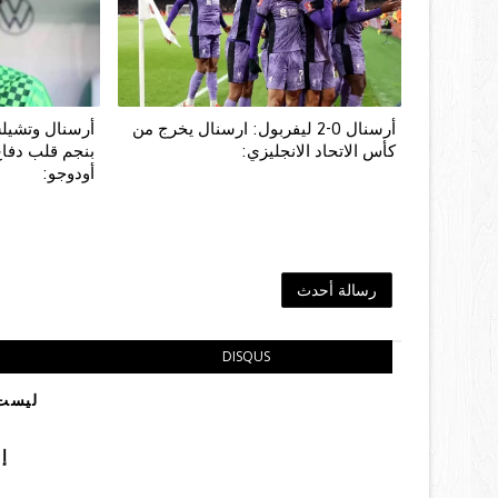
أرسنال 0-2 ليفربول: ارسنال يخرج من
أرسنال وتشيلس
كأس الاتحاد الانجليزي:
بنجم قلب دفاع
أودوجو:
رسالة أحدث
DISQUS
ليست 
إ