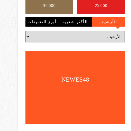
30.000
25.000
الأرشيف
الأكثر شعبية
أبرز التعليقات
NEWES48