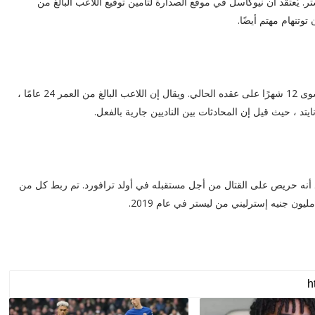
 يُعتقد أن نيوكاسل في موقع الصدارة لتأمين توقيع اللاعب البالغ من
لاعب وسط تشيلسي وإنجلترا ماونت هو لاعب آخر لم يتبقى سوى 12 شهرًا على عقده الحالي. ويقال إن اللاعب البالغ من العمر 24 عامًا ،
قد أنه حريص على القتال من أجل مستقبله في أولد ترافورد. تم ربط كل من