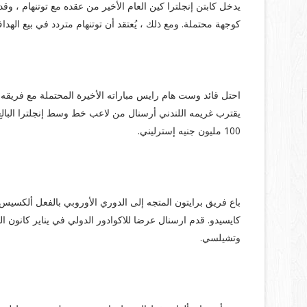
يدخل كابتن إنجلترا كين العام الأخير من عقده مع توتنهام ، وقد ار
كوجهة محتملة. ومع ذلك ، يُعتقد أن توتنهام متردد في بيع اله
أرز ديكلان:
احتل قائد وست هام رايس مباراته الأخيرة المحتملة مع فريقه ال
100 مليون جنيه إسترليني.
مويسيس كايسيدو:
باع فريق برايتون المتجه إلى الدوري الأوروبي بالفعل ألكسيس 
وتشيلسي.
جيمس ماديسون: