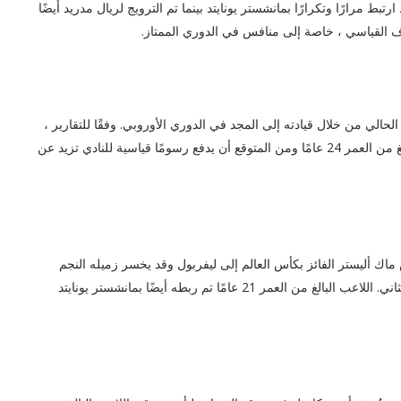
تبط مرارًا وتكرارًا بمانشستر يونايتد بينما تم الترويج لريال مدريد أيضًا
داف القياسي ، خاصة إلى منافس في الدوري الممتاز.
حالي من خلال قيادته إلى المجد في الدوري الأوروبي. وفقًا للتقارير ،
يقترب غريمه اللندني أرسنال من لاعب خط وسط إنجلترا البالغ من العمر 24 عامًا ومن المتوقع أن يدفع رسومًا قياسية للنادي تزيد عن
ماك أليستر الفائز بكأس العالم إلى ليفربول وقد يخسر زميله النجم
كايسيدو. قدم ارسنال عرضا للاكوادور الدولي في يناير كانون الثاني. اللاعب البالغ من العمر 21 عامًا تم ربطه أيضًا بمانشستر يونايتد