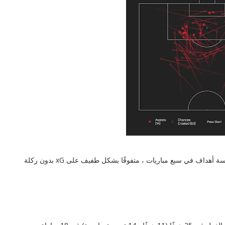
كان ميسي أكثر حظًا في دوري أبطال أوروبا ، حيث سجل خمسة أهداف في سبع مباريات ، متفوقًا بشكل طفيف على xG بدون ركلة