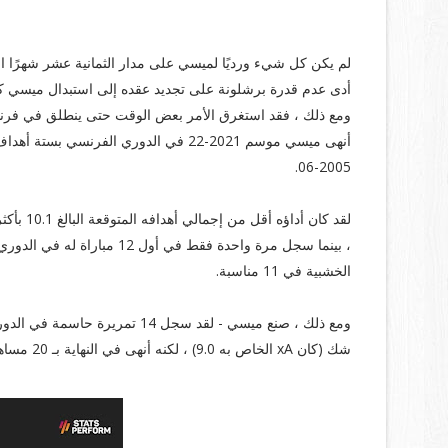
بداية بطيئة في باريس:
لم يكن كل شيء ورديًا لميسي على مدار الثمانية عشر شهرًا ا
أدى عدم قدرة برشلونة على تجديد عقده إلى استبدال ميسي كا
ومع ذلك ، فقد استغرق الأمر بعض الوقت حتى ينطلق في فرنس
أنهى ميسي موسم 2021-22 في الدوري الف
2005-06.
لقد كان 
، بينما سجل مرة واحدة فقط ف
الخشبية في 11 مناسبة.
شك (كان xA الخاص به 9.0) ، لكنه أنهى في النهاية بـ 20 مساهمة في الدرجة الأولى في فرنسا.