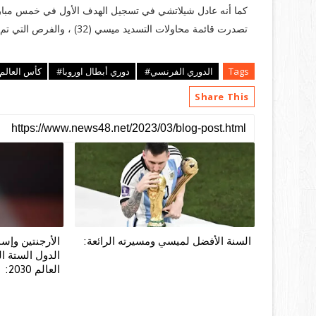
كما أنه عادل شيلاتشي في تسجيل الهدف الأول في خمس مبار
تصدرت قائمة محاولات التسديد ميسي (32) ، والفرص التي تم إنشاؤها من اللعب المفتوح (17) والأخطاء (22).
Tags
الدوري الفرنسي#
دوري أبطال اوروبا#
كأس العالم
Share This
السنة الأفضل لميسي ومسيرته الرائعة:
الأرجنتين وإسب
الدول الستة 
العالم 2030: