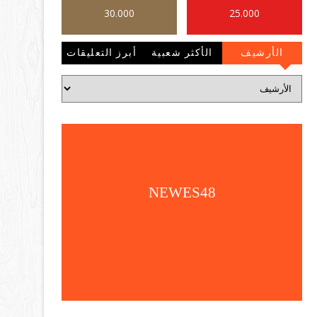
30.000
25.000
الأرشيف
الأكثر شعبية
أبرز التعليقات
NEWES48