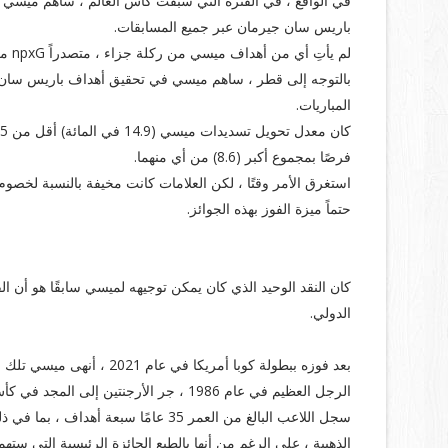
باريس سان جيرمان عبر جميع المسابقات.
لم يأتِ أي من أهداف ميسي من ركلة جزاء ، متصدراً npxG من 9.5.
المباريات.
فرصًا بمجموع أكبر (8.6) من أي منهما.
استغرق الأمر وقتًا ، لكن العلامات كانت مخيفة بالنسبة لخصوم 
حتماً ميزة الفوز بهذه الجوائز.
على قمة العالم… أخيرًا:
كان النقد الوحيد الذي كان يمكن توجيهه لميسي سابقًا هو أن ا
الدولي.
بعد فوزه ببطولة كوبا أمريك
الرجل العظيم في عام 1986 ، جر الأرجنتين إلى المجد في كأس العالم.
سجل اللاعب البالغ من العمر 35 عامًا 
الذهبية ، على الرغم من أنها بالطبع الجائزة الرئيسية التي ستهم