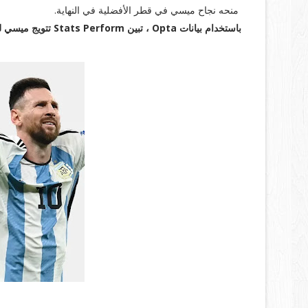
منحه نجاح ميسي في قطر الأفضلية في النهاية.
باستخدام بيانات Opta ، تبين Stats Perform تتويج ميسي لعام 2022 .