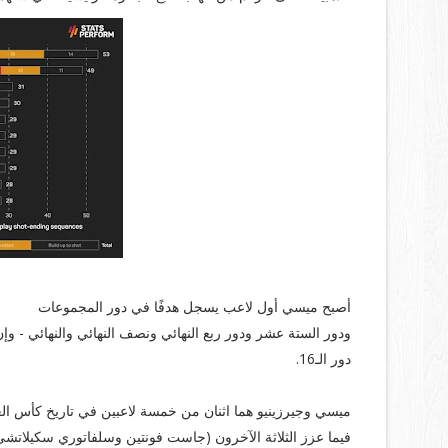
أصبح ميسي أول لاعب يسجل هدفًا في دور المجموعات
دور الـ16.
ميسي وجيرزينيو هما اثنان من خمسة لاعبين في تاريخ كأس ال
فيما عزز الثلاثة الآخرون (جاست فونتين وسلفاتوري سكيلاتشي و