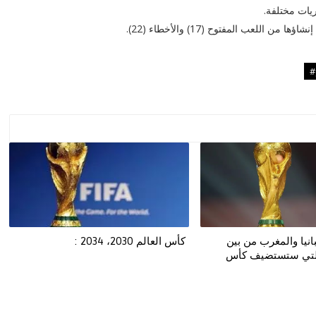
يات مختلفة.
#
انيا والمغرب من بين
كأس العالم 2030، 2034 :
التي ستستضيف كأس