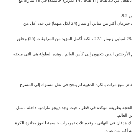
في الواقع ، في الفترة التي سبقت كأس العالم ، ساهم ميسي بالفعل في 25 هدفًا (11 هدفًا ، 14 تمريرة حاسمة) في 18 مباراة مع
بالتوجه إلى قطر ، ساهم ميسي في تحقيق أهداف باريس سان جيرمان أكثر من مبابي أو نيمار (24 لكل منهما) في عدد أقل من
كان معدل تحويل تسديدات ميسي (14.9 في المائة) أقل من 23.5 لمبابي ونيمار 27.1 ، لكنه أكمل المزيد من المراوغات (55) وخلق
الأرجنتين الذين يتجهون إلى كأس العالم ، وهذه البطولة هي التي منحته
لفائز سبع مرات بالكرة الذهبية لم ينجح في نقل مستواه إلى المسرح
ا في عام 2021 ، أنهى ميسي تلك الحجة بطريقة مؤكدة في قطر ، حيث وجد دييجو مارادونا داخله ، مثل
سبعة أهداف ، بما في ذلك هدفان في النهائي ، وقدم ثلاث تمريرات حاسمة للفوز بجائزة الكرة
ه أكثر من غيره.