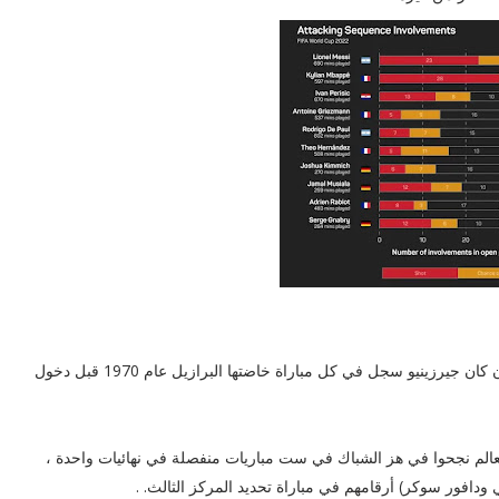
ودور الستة عشر ودور ربع النهائي ونصف النهائي والنهائي - وإن كان جيرزينيو سجل في كل مباراة خاضتها البرازيل عام 1970 قبل دخول
عالم نجحوا في هز الشباك في ست مباريات منفصلة في نهائيات واحدة ،
دافور سوكر) أرقامهم في مباراة تحديد المركز الثالث. .