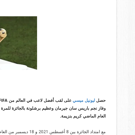
السنة الأفضل لميسي ومسيرته الرائعة:
حصل
ليونيل ميسي
على لقب أفضل لاعب في العالم من FIFA.
وفاز نجم باريس سان جيرمان وعظيم برشلونة بالجائزة للمرة الث
العام الماضي كريم بنزيمة.
مع امتداد الجائزة بين 8 أغسطس 2021 و 18 ديسمبر من العام الماضي من بداية الموسم الماضي حتى نهاية كأس العالم