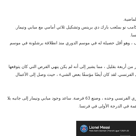
لماضية.
مب نو بملعب بارك دي برينس وتشكيل ثلاثي أمامي مع مبابي ونيمار.
ا.
رنسي بستة أهداف ، وهو أقل حصيلة له في موسم الدوري منذ انطلاقة برشلونة في موسم
أداؤه أقل من إجمالي أهدافه المتوقعة البالغ 10.1 بأكثر من أربعة بقليل ، مما يشير إلى أنه لم يكن ينهي الفرص التي كان يتوقعها
ي أول 12 مباراة له في الدوري الفرنسي. لقد كان أيضًا مؤسفًا بعض الشيء ، حيث وصل إلى الأعمال
ومع ذلك ، صنع ميسي - لقد سجل 14 تمريرة حاسمة في الدوري الفرنسي وحده ، وصنع 63 فرصة. ساعد وجود مبابي ونيمار إلى جانبه بلا