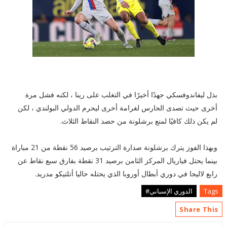
بذل ليفاندوفسكي جهدًا أخيرًا في التغلب على رينا ، لكنه فشل مرة
أخرى حيث تصدى الحارس لغرامة أخرى ليحرم الدولي البولندي ، لكن
لم يكن ذلك كافيًا لمنع برشلونة من حصد النقاط الثلاث.
وبهذا الفوز يترك برشلونة صدارة الترتيب برصيد 56 نقطة من 21 مباراة
بينما يحتل فياريال المركز الثامن برصيد 31 نقطة بفارق سبع نقاط عن
رابع لاليجا في دوري أبطال أوروبا الذي يحتله حاليا أتلتيكو مدريد.
Tags
الدوري الإسباني#
Share This