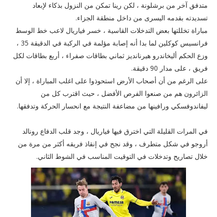
متدفق آخر من برشلونة ، لكن رينا تمكن من النزول بذكاء لإبعاد
تسديدته بقدمه اليسرى من داخل منطقة الجزاء.
مباراة تخللتها بعض التدخلات القاسية ، خسر فياريال لاعب خط الوسط
فرانسيس كوكلين لما بدا أنه إصابة مؤلمة في الركبة في الدقيقة 35 ،
وزع الحكم أليخاندرو هيرنانديز ثماني بطاقات صفراء ، أربع بطاقات لكل
فريق ، على مدار 90 دقيقة.
على الرغم من أن أصحاب الأرض استحوذوا على اغلب المباراة ، إلا أن
الزائرون هم من صنعوا الفرص الأفضل ، حيث اقترب كل من
ليفاندوفسكي ورافينها من مضاعفة النتيجة مع انحسار الحركة وتدفقها.
في المرات القليلة التي اخترق فيها فياريال ، وجد قلب الدفاع رونالد
أروجو في شكل متطرف ، وقد نجح في إنقاذ فريقه أكثر من مرة من
خلال تصاريح وتدخلات في التوقيت المناسب في الشوط الثاني.