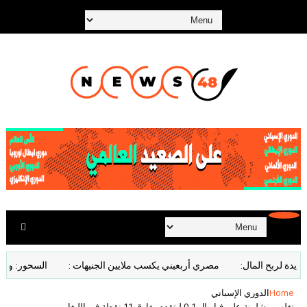
ربح المال:
مصري أربعيني يكسب ملايين الجنيهات :
السحور: وجبة تمنح
Home
الدوري الإسباني
تغلب برشلونة على فياريال 1-0 ليتقدم بفارق 11 نقطة في الليغا