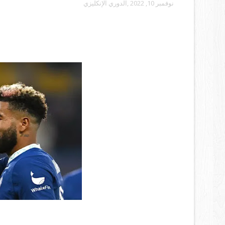
نوفمبر 10, 2022
,الدوري الإنكليزي
كسر ريس جيمس لاعب تشيلسي الصمت بشأ
بعد مكالمة من ساوثجيت: