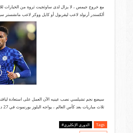
مع خروج جيمس ، لا يزال لدى ساوثجيت ثروة من الخيارات للاختي
ألكسندر أرنولد لاعب ليفربول أو كايل ووكر لاعب مانشستر سيتي
سيضع نجم تشيلسي نصب عينيه الآن العمل على استعادة لياقته 
ثلاث مباريات بعد كأس العالم ، يواجه البلوز بورنموث في 27 ديسمبر ، ونوتنجهام فورست في 1 يناير وسيتي في 5 يناير.
Tags
الدوري الإنكليزي#