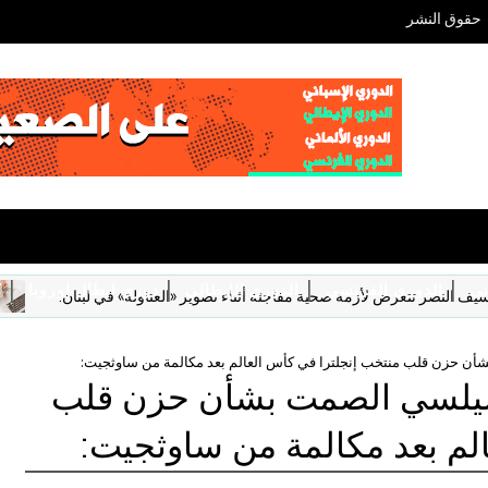
حقوق النشر
ني
الدوري الفرنسي
الدوري الإيطالي
دوري ابطال اوروبا
ك
ر تتعرض لأزمة صحية مفاجئة أثناء تصوير «العتاولة» في لبنان:
ترن
حزن قلب منتخب إنجلترا في كأس العالم بعد مكالمة من ساوثجيت:
لسي الصمت بشأن حزن قلب
لم بعد مكالمة من ساوثجيت: