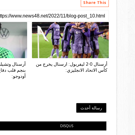
Share This
أرسنال 0-2 ليفربول: ارسنال يخرج من
أرسنال وتشيلس
كأس الاتحاد الانجليزي:
بنجم قلب دفاع
أودوجو:
رسالة أحدث
DISQUS