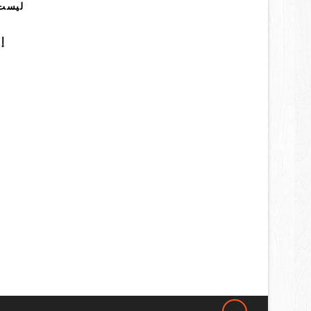
ليست 
إ