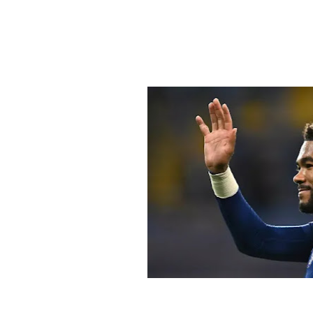
ن حزن قلب منتخب إنجلترا في كأس العالم