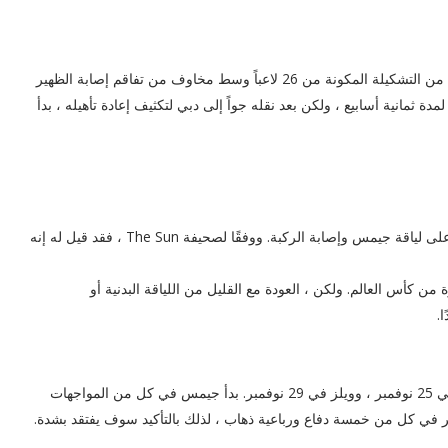
وقالت صحيفة The Mirror إن ساوثجيت قرر استبعاد جيمس من التشكيلة المكونة من 26 لاعباً وسط مخاوف من تفاقم إصابة الظهير
ة ثمانية أسابيع ، ولكن بعد نقله جواً إلى دبي لتكثيف إعادة تأهيله ، بدأ
يقال إن تشيلسي كان يرسل تقارير اتحاد كرة القدم لإطلاعهم على لياقة جيمس وإصابة الركبة. ووفقًا لصحيفة The Sun ، فقد قيل له إنه
 من كأس العالم. ولكن ، العودة مع القليل من اللياقة البدنية أو
.
يواجه الأسود الثلاثة إيران في 21 نوفمبر ، والولايات المتحدة في 25 نوفمبر ، وويلز في 29 نوفمبر. بدأ جيمس في كل من المواجهات
هر في كل من خمسة دفاع ورباعية ذهاب ، لذلك بالتأكيد سوف يفتقد بشدة.