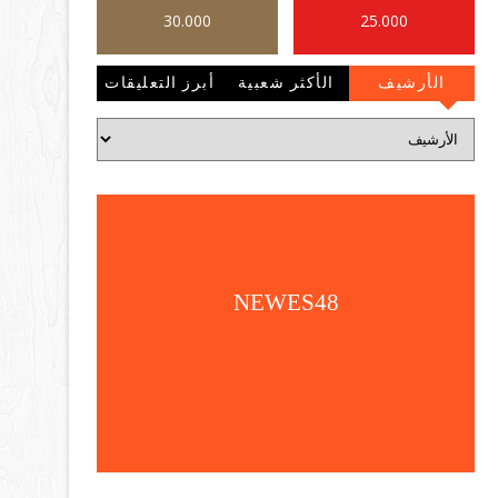
30.000
25.000
الأرشيف
الأكثر شعبية
أبرز التعليقات
NEWES48