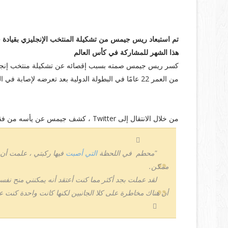
تم استبعاد ريس جيمس من تشكيلة المنتخب الإنجليزي بقيادة
هذا الشهر للمشاركة في كأس العالم
كسر ريس جيمس صمته بسبب إقصائه عن تشكيلة منتخب إنجلترا
من العمر 22 عامًا في البطولة الدولية بعد تعرضه لإصابة في الركبة في فوز تشيلسي 2-0 على ميلان الشهر الماضي.
يأس جيمس :
من خلال الانتقال إلى Twitter ، كشف جيمس عن يأسه من فقدان تمثيل الأسود الثلاثة في قطر بينما قدم أيضًا تحديثًا عن غيابه. كتب:
"محطم في اللحظة
التي أصبت
فيها ركبتي ، علمت أن 
ممكن.
لقد عملت بجد أكثر مما كنت أعتقد أنه يمكنني منح نفس
أن هناك مخاطرة على كلا الجانبين لكنها كانت واحدة كنت على