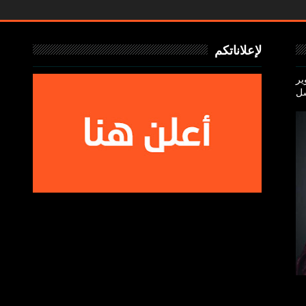
لإعلاناتكم
ير
سل