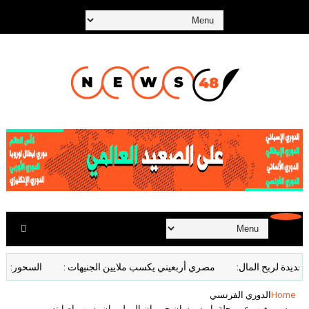
لربح المال:
مصري أربعيني يكسب ملايين الجنيهات :
السحور: وجبة تم
Home
الدوري الفرنسي
ميسي يغيب عن رحلة باريس سان جيرمان إلى لوريان بسبب إصابته