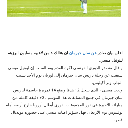
اعلن بيان صادر
عن
سان جيرمان
ان هنالك ٤ من لاعبيه مصابون ابرزهم
لينونيل ميسي.
و قال متصدر الدوري الفرنسي لكرة القدم يوم السبت إن ليونيل ميسي
سيغيب عن رحلة باريس سان جيرمان إلى لوريان يوم الأحد بسبب
التهاب وتر أكيليس.
ولعب ميسي ، الذي سجل 12 هدفا وصنع 14 تمريرة حاسمة لباريس
سان جيرمان في جميع المسابقات هذا الموسم ، 90 دقيقة كاملة من
مباراته الأخيرة في دور المجموعات بدوري أبطال أوروبا خارج أرضه أمام
يوفنتوس يوم الأربعاء، فهل ستؤثر اصابة ميسي على حضوره مونديال
قطر.