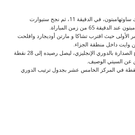
تقدم السويسري بهدف لصالح أرسنال داخل شباك ساوثهامبتون، في الدقيقة 11، ثم نجح ستيوارت
ة 65 من زمن المباراة.
الأولى حيث اقترب تشاكا و مارتن أوديجارد وافلحت
 وايت داخل منطقة الجزاء.
بهذا الفوز افتقد آرسنال نقطتين ثمينتين في صراع الصدارة بالدوري الإنجليزي، ليصل رصيده إلى 28 نقطة
ن عن السيتي الوصيف.
 المقابل أصبح رصيد فريق ساوثهامبتون 12 نقطة في المركز الخامس عشر بجدول ترتيب الدوري