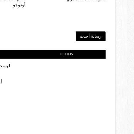
أودوجو:
رسالة أحدث
DISQUS
ليست 
إ