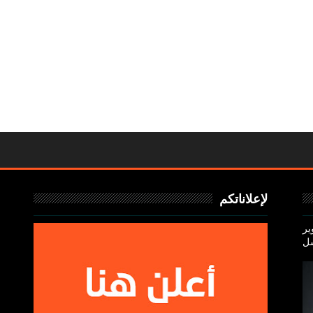
لإعلاناتكم
ير
سل