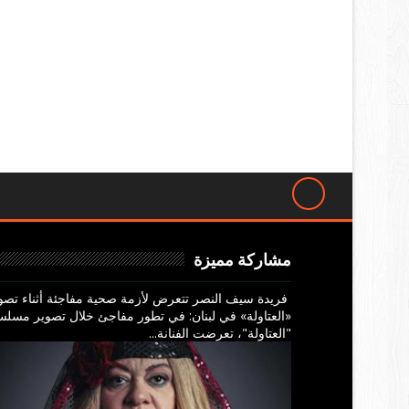
مشاركة مميزة
فريدة سيف النصر تتعرض لأزمة صحية مفاجئة أثناء تصو
«العتاولة» في لبنان: في تطور مفاجئ خلال تصوير مسل
"العتاولة"، تعرضت الفنانة...