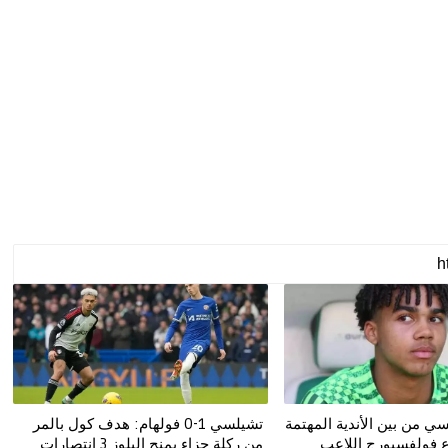
ي من بين الأندية المهتمة
تشيلسي 1-0 فولهام: هدف كول بالمر
 فولفسبورج اللاعب
من ركلة جزاء يمنح البلوز 3 انتصارات