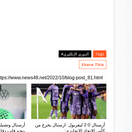
Tags
الدوري الإنكليزي#
Share This
أرسنال 0-2 ليفربول: ارسنال يخرج من
أرسنال وتشيلس
كأس الاتحاد الانجليزي:
بنجم قلب دفاع