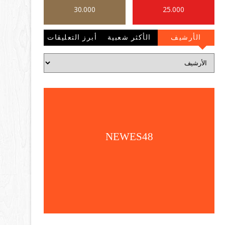
30.000
25.000
الأرشيف
الأكثر شعبية
أبرز التعليقات
NEWES48