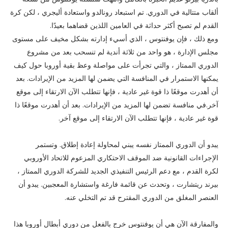
ألقاب متتالية في الدوري. تم استبعاد رونالدو واستعادة أليجري ، لكن كرة
القدم لم تصبح أكثر حداثة في العامين اللذين قضاهما بعيدًا.
ومع ذلك ، فإن يوفنتوس ، الذي أسيء إدارته بشكل مخيف على مستوى
مجلس الإدارة ، هو واحد من ثلاثة أندية لم تنسحب بعد من مشروع
الدوري الممتاز ، والتي تجرأت على مواصلة وعظ بقية أوروبا حول كيف
يمكنها الاستمرار في المنافسة التي يضمن لها المزيد من الإيرادات. بعد
أن أهدرت موقعًا ذا قوة غير عادية ، فإنها تتطلب الآن الارتقاء إلى موقع
آخر.في منافسة تضمن لها المزيد من الإيرادات. بعد أن أهدرت موقعًا ذا
قوة غير عادية ، فإنها تتطلب الآن الارتقاء إلى موقع آخر.
يبدو أن الدوري الممتاز نفسه يبني لمحاولة إعادة إطلاق. وتستمر
الإجراءات القانونية ضد الموقف الاحتكاري المزعوم للاتحاد الأوروبي
لكرة القدم ، مع دعم الرئيس التنفيذي الجديد للشركة الدوري الممتاز ،
بيرند ريتشارت ، وتحدث عن قائمة فارغة واستشارة المعجبين. يبدو أن
العنصر المغلق من الدوري المقترح قد تم التخلي عنه.
والمفارقة الآن هي أن يوفنتوس خرج بالفعل من دوري أبطال أوروبا هذا