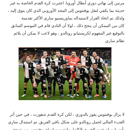
مرتين إلى نهائي دوري أبطال أوروبا. اعتبرت كرة القدم الخاصة به غير
حديثة بما يكفي لنقل يوفنتوس إلى المجد الأوروبي الذي كان يتوق إليه ،
ولذلك تم اتخاذ القرار لاستبداله بماوريتسيو ساري الأكثر تقدمية.
كان من الممكن أن ينجح ذلك ، لولا أن النادي قام في الموسم السابق
بالتوقيع غير المفهوم لكريستيانو رونالدو ، وهو لاعب لا يمكن أن يلائم
نظام ساري.
لا يزال يوفنتوس يفوز بالدوري ، لكن كرة القدم تدهورت ، في حين أثر
العبء المالي لحمل رونالدو على شكل باقي الفريق. تم استبدال ساري
بأندريا بيرلو عديم الخبرة بالكامل وانتهت سلسلة يوفنتوس من تسعة