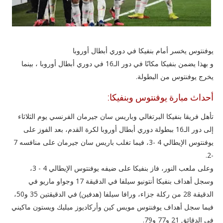
يوفنتوس يخسر أمام بنفيكا في دوري أبطال أوروبا
و بهذا يضمن بنفيكا مكانًا في دور الـ16 في دوري أبطال أوروبا ، بينما
يخرج يوفنتوس من البطولة.
أحداث مبارة يوفنتوس وبنفيكا:
تأهل فريقا بنفيكا البرتغالي وباريس سان جيرمان الفرنسي يوم الثلاثاء
إلى دور الـ16 ببطولة دوري أبطال أوروبا لكرة القدم، بعد الفوز على
يوفنتوس الإيطالي 4 -3، فيما تغلب باريس سان جيرمان على منافسه 7
-2.
وعلى ملعب النور، فاز بنفيكا على ضيفه يوفنتوس الإيطالي 4 - 3،
وسجل أهداف بنفيكا أنتونيو سيلفا في الدقيقة 17 وجواو ماريو في
الدقيقة 28 من ركلة جزاء، ورافا سيلفا (هدفين) في الدقيقتين 35 و50،
فيما سجل أهداف يوفنتوس مويس كين وأركاديوز ميليك ويستون ماكيني
في الدقائق 21 و77 و79.