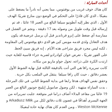
أحداث المباراة :
كان هناك خوف غريب من يوفنتوس، مما يعني أنه نادراً ما يضغط على
بنفيكا ، الذي كان قادرًا على التحكم في الوضع دون منازع تقريبًا. الهدف
الأول ، الذي نظر إليه أنطونيو سيلفا البالغ من العمر 18 عامًا ، قد تم
إرساله قبل وقت طويل من وصوله بعد 17 دقيقة ، ونجم عن الفشل في
ممارسة أي ضغط على إنزو فرنانديز قبل أن يرسل عرضية.قد يكون
هدف التعادل ولذي قدمه مويس كين هو الذي دفع يوفنتوس إلى المقاومة
، لكنه ليس مجرد فريق متراخى هذه الأيام ، إنه فريق سيئ الحظ.
على الفور تقريبًا ، تعرض خوان كوادرادو لضربة جزاء قاسية للغاية حيث
ارتدت الكرة على ذراعه. تحول جواو ماريو من مكانه.
كانت تمريرة رافا هي التي أتت بالدقيقة الثالثة قبل نهاية الشوط الأول
بعشر دقائق ، حيث كان رافا سيلفا ينتقل في الملعب بكل حرية .
وحقق نفس الهداف هدفا رابعا في بداية الشوط الثاني. في تلك المرحلة
، بدت المباراة منتهية ، لكن وصول صامويل إيلينج جونيور البالغ من العمر
19 عامًا من مقاعد البدلاء أضاف دراما غير متوقعة. جلبت تمريراته من
الجهة اليسرى أهدافًا في غضون ثلاث دقائق لكل من Arkadiusz Milik و
Weston McKennie ، ومن العدم كان هناك نهاية حادة لبنفيكا.