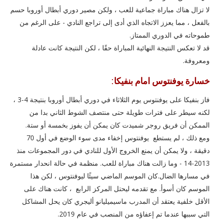
لا تزال هناك مباراة جماعية للعب ، ولكن مصير دوري أبطال أوروبا حسم
بالفعل ، مما يعزز الاتجاه الذي أدى إلى تراجع النادي - على الرغم من
طموحاته في الدوري الممتاز.
قد لا تعكس النتيجة النهائية المباراة حقًا ، لكن النتيجة كانت عادلة
ومعروفة.
خسارة يوفنتوس امام بنفيكا:
فاز بنفيكا على يوفنتوس يوم الثلاثاء في دوري أبطال أوروبا بنتيجة 4-3 ،
لكنه سيطر على فترات طويلة حتى منتصف الشوط الثاني بدا من
الممكن أن فريق روجر شميدت كان يمكن أن يفوز بخمسة أو ستة.
ومع ذلك ، لم يستطع يوفنتوس إخفاء مدى سوء الوضع في أول 70
دقيقة ، ولا يمكن أن يمنع الخروج الأول للنادي في دور المجموعات منذ
2013-14 - وما زالت هناك مباراة للعب. منظمة في حالة انحدار مستمرة
في مسارها الضال.كان الموسم الماضي سيئًا ليوفنتوس ، لكن هذا
الموسم كان أسوأ. مع تقدمه ليحتل المركز الرابع ، كانت هناك على
الأقل خلفية يعتقد أن المدرب ماسيميليانو أليجري كان يحل المشاكل
التي سببها عندما تم إعفاؤه من المنصب في عام 2019.