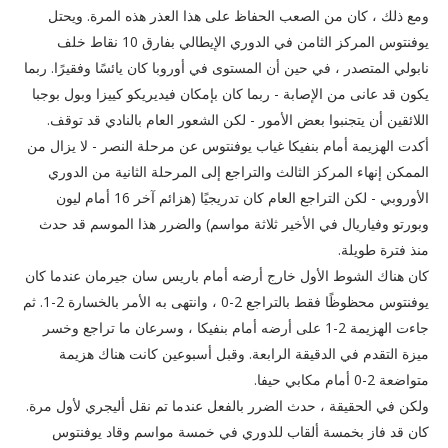
ومع ذلك ، كان من الصعب الحفاظ على هذا العذر هذه المرة. ويحتل
يوفنتوس المركز الثامن في الدوري الإيطالي بفارق 10 نقاط خلف
نابولي المتصدر ، في حين أن المستوى في أوروبا كان يائسًا وفقيرًا. ربما
يكون قد عانى من الإصابة - ربما كان بإمكان فيديريكو كييزا وبول بوجبا
اللائقين أن يتجنبوا بعض الأمور - لكن الشعور العام بالنادي قد توقف.
أكدت الهزيمة أمام بنفيكا غياب يوفنتوس عن مرحلة النصر - لا يزال من
الممكن إنهاء المركز الثالث والتراجع إلى المرحلة الثانية من الدوري
الأوروبي - لكن التراجع العام كان تدريجيًا (هزائم آخر 16 أمام ليون
وبورتو وفياريال في الأخير ثلاثة مواسم) والضرر هذا الموسم قد حدث
منذ فترة طويلة.
كان هناك الشوط الأول خارج أرضه أمام باريس سان جيرمان عندما كان
يوفنتوس محظوظًا فقط بالتراجع 2-0 ، وانتهى به الأمر بالخسارة 2-1. ثم
جاءت الهزيمة 2-1 على أرضه أمام بنفيكا ، وسرعان ما تراجع وخسر
ميزة التقدم في الدقيقة الرابعة. وقبل أسبوعين كانت هناك هزيمة
متواضعة 2-0 أمام مكابي حيفا.
ولكن في الحقيقة ، حدث الضرر بالفعل عندما تم نقل أليجري لأول مرة.
كان قد فاز بخمسة ألقاب للدوري في خمسة مواسم وقاد يوفنتوس